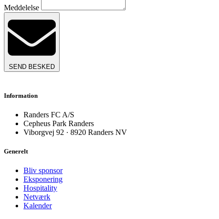
Meddelelse
SEND BESKED
Information
Randers FC A/S
Cepheus Park Randers
Viborgvej 92 · 8920 Randers NV
Generelt
Bliv sponsor
Eksponering
Hospitality
Netværk
Kalender