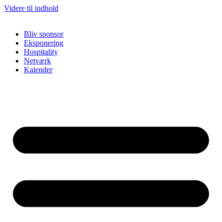
Videre til indhold
Bliv sponsor
Eksponering
Hospitality
Netværk
Kalender