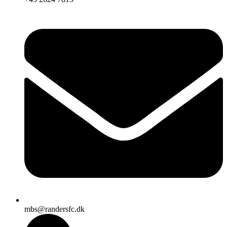
mbs@randersfc.dk