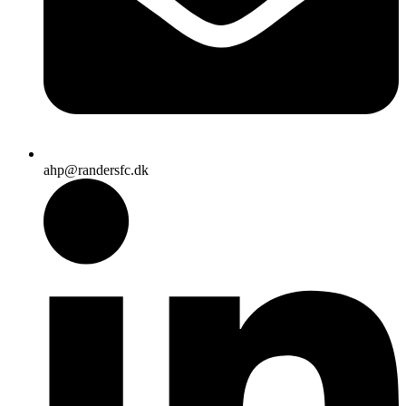
ahp@randersfc.dk